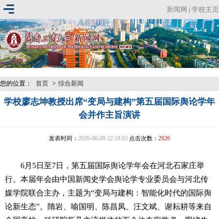
新闻网
学校主页
|
您的位置：
首页
>
综合新闻
学校廖志坤教授出席“变局与建构”第五届国际舆论学年
会并作主旨演讲
发表时间：
2026-06-09 22:18:03
点击次数：
2926
6月5日至7日，第五届国际舆论学年会在河北石家庄举
行。本届年会由中国新闻史学会舆论学专业委员会与河北传
媒学院联合主办，主题为“变局与建构：智能化时代的国际舆
论新生态”。隋岩、喻国明、陈昌凤、汪文斌、谢耘耕等来自