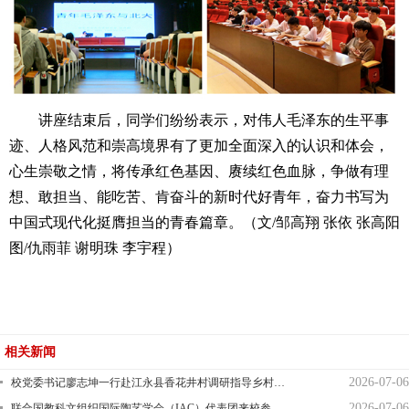
讲座结束后，同学们纷纷表示，对伟人毛泽东的生平事
迹、人格风范和崇高境界有了更加全面深入的认识和体会，
心生崇敬之情，将传承红色基因、赓续红色血脉，争做有理
想、敢担当、能吃苦、肯奋斗的新时代好青年，奋力书写为
中国式现代化挺膺担当的青春篇章。（文/邹高翔 张依 张高阳
图/仇雨菲 谢明珠 李宇程）
相关新闻
2026-07-06
校党委书记廖志坤一行赴江永县香花井村调研指导乡村…
2026-07-06
联合国教科文组织国际陶艺学会（IAC）代表团来校参…