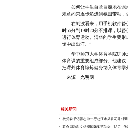
如何让学生自觉自愿地在课余
规章约束逐步递进到氛围带动，
在刘波看来，用手机软件督促学
时55分到19时20分不排课，
进行体育运动。清华的学生要形
馆中出出汗。”
华中师范大学体育学院讲师王
体育课的重要组成部分。他建议
把课外体育锻炼健身纳入体育学
来源：光明网
相关新闻
校党委书记廖志坤一行赴江永县香花井村调
联合国教科文组织国际陶艺学会（IAC）代