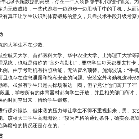
软件记录长跑数据的高校，存在一个人装多部手机代跑的情况。为
定为无效成绩，一些代跑者一边跑步一边甩动手中的手机，从而
没有真正让学生认识到体育锻炼的意义，只靠技术手段升级考察
动
的大学生不在少数。
空航天大学、首都医科大学、华中农业大学、上海理工大学等
理系统，也就是俗称的“室外考勤机”，要求学生每天都要去打卡
比例。由于考勤机有拍照功能，无法冒名顶替。施海波说：“手机
而且也存在信息泄露和隐私安全的问题。安装室外考勤机这种形
勤率。虽然有学生只是去操场溜达一圈，但毕竟让他们离开了宿
时段里，学校所有的体育器材都向学生开放，并且相关部门商讨，
课的时间空出来，留给学生锻炼。
行课外锻炼，但体测的压力却让学生不得不重视起来，男、女
米的长跑。该校大三学生高珊珊说：“较为严格的通过条件，确实会增加
临阵磨枪的情况还是存在的。”
惯