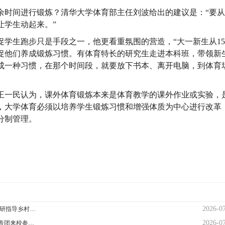
时间进行锻炼？清华大学体育部主任刘波给出的建议是：“要从
让学生动起来。”
生跑步只是手段之一，他更看重氛围的营造，“大一新生从15
以督促他们养成锻炼习惯。有体育特长的研究生走进本科班，带领新
成一种习惯，在那个时间段，就要放下书本、离开电脑，到体育
一民认为，课外体育锻炼本来是体育教学的课外作业或实验，
，大学体育必须以培养学生锻炼习惯和增强体质为中心进行改革
分制管理。
2026-0
研指导乡村…
2026-0
表团来校参…