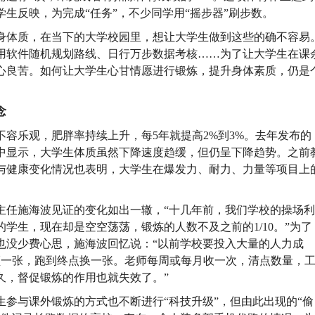
生反映，为完成“任务”，不少同学用“摇步器”刷步数。
体质，在当下的大学校园里，想让大学生做到这些的确不容易
用软件随机规划路线、日行万步数据考核……为了让大学生在课
心良苦。如何让大学生心甘情愿进行锻炼，提升身体素质，仍是
念
乐观，肥胖率持续上升，每5年就提高2%到3%。去年发布的
中显示，大学生体质虽然下降速度趋缓，但仍呈下降趋势。之前
质与健康变化情况也表明，大学生在爆发力、耐力、力量等项目上
任施海波见证的变化如出一辙，“十几年前，我们学校的操场利
学生，现在却是空空荡荡，锻炼的人数不及之前的1/10。”为了
也没少费心思，施海波回忆说：“以前学校要投入大量的人力成
领一张，跑到终点换一张。老师每周或每月收一次，清点数量，
久，督促锻炼的作用也就失效了。”
与课外锻炼的方式也不断进行“科技升级”，但由此出现的“偷