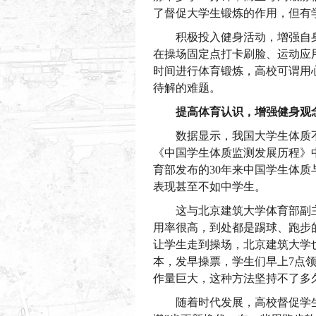
了督促大学生锻炼的作用，但有学
积极投入健身活动，增强自身
在操场固定点打卡刷脸、运动应
时间进行体育锻炼，高校可谓用
待解的难题。
提高体育认识，增强健身观
数据显示，我国大学生体质不容
《中国学生体质监测发展历程》
育部发布的30年来中国学生体
表现甚至不如中学生。
这与北京建筑大学体育部副主
用率很高，到处都是踢球、跑步的
让学生走到操场，北京建筑大学
本，发早操票，学生们早上7点
作量巨大，这种方法坚持不了多
随着时代发展，高校督促学生参