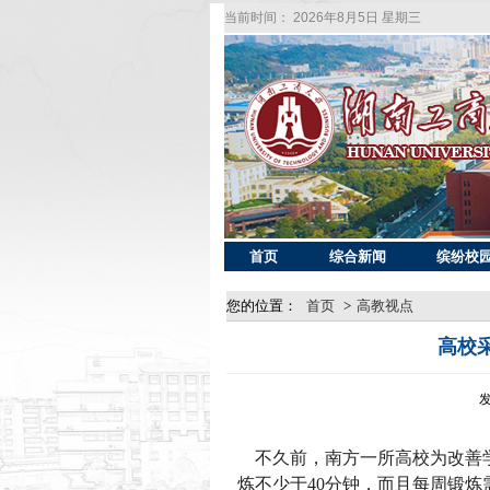
当前时间：
2026年8月5日 星期三
首页
综合新闻
缤纷校
您的位置：
首页
>
高教视点
高校
不久前，南方一所高校为改善学
炼不少于40分钟，而且每周锻炼