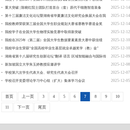
2025-12-14
重大突破 | 陈晓红院士团队打造首台（套）原代干细胞智造装备
2025-12-14
第十三届廉洁文化论坛暨湖南省华夏廉洁文化研究会换届大会在我
2025-12-14
校举行
我校教师荣获第三届全国大学生职业规划大赛省赛教学赛道金奖
2025-12-12
我校学子在全国大学生物理实验竞赛中取得新突破
2025-12-10
我校在2025年（第二届）全国大学生数据要素素质大赛中获佳绩
2025-12-10
我校毕业生荣获“全国高校毕业生基层就业卓越奖学（教）金”
2025-12-09
湖南省第十八届研究生创新论坛“翻译·语言·区域智能融合与国际传
2025-12-08
播”分论坛举行
新加坡国立大学朱玉婷教授应邀讲学
2025-12-07
学校第六次学生代表大会、研究生代表大会召开
2025-12-05
学校召开党委理论学习中心组（扩大）集体学习会议
首页
上一页
3
4
5
6
7
8
9
10
11
下一页
尾页