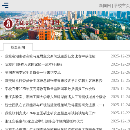
新闻网
学校主页
|
综合新闻
2025-12-29
我校在湖南省高校马克思主义新闻观主题征文比赛中获佳绩
2025-12-29
我校8门课程入选国家级一流本科课程
2025-12-26
英国湖南专家学者协会一行来访交流
2025-12-25
澳交所执行委员会主席兼总裁张维春来校讲学并受聘为客座教授
2025-12-25
学校召开2025年度高等教育质量监测国家数据填报工作会议
2025-12-24
湘江实验室、湖南工商大学牵头筹建湖南省人工智能领域首个概念
2025-12-24
验证中心
院士团队在资源能源与环境智慧管理领域取得重要研究进展（一）
2025-12-22
我校顺利完成2026年全国硕士研究生招生考试初试组考工作
2025-12-19
湘江实验室与5家企业举行战略合作签约暨授牌仪式
2025-12-19
我校学子在2025年全国本科院校税收风险管控案例大赛中创佳绩