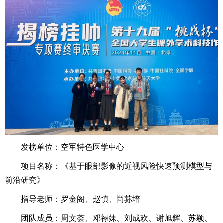
发榜单位：空军特色医学中心
项目名称：《基于眼部影像的近视风险快速预测模型与
前沿研究》
指导老师：罗金阁、赵慎、尚荪培
团队成员：周文荟、邓禄妹、刘成欢、谢旭辉、苏颖、