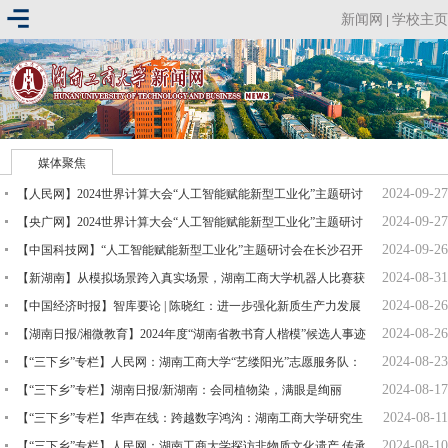
新闻网
学校主页
|
媒体聚焦
2024-09-27
【人民网】2024世界计算大会“人工智能赋能新型工业化”主题研讨
2024-09-27
顺利举行
【央广网】2024世界计算大会“人工智能赋能新型工业化”主题研讨
2024-09-26
顺利举行
【中国科技网】“人工智能赋能新型工业化”主题研讨会在长沙召开
2024-08-31
【新湖南】从模拟场景跨入真实场景，湖南工商大学机器人比赛获
2024-08-26
全国冠军
【中国经济时报】智库要论 | 陈晓红：进一步强化新质生产力发展
2024-08-26
制度保障
【湖南日报/湘微教育】2024年度“湖南省教书育人楷模”候选人事迹
2024-08-23
简介
【“三下乡”专栏】人民网：湖南工商大学“艺缕阳光”志愿服务队：
2024-08-17
妙笔描摹美丽安化…
【“三下乡”专栏】湖南日报/新湖南：会同植物染，满眼是绚丽
2024-08-11
【“三下乡”专栏】华声在线：跨越数字鸿沟：湖南工商大学研究生
2024-08-10
深入光明村，探索老…
【“三下乡”专栏】人民网：湖南工商大学探访非物质文化遗产 传承