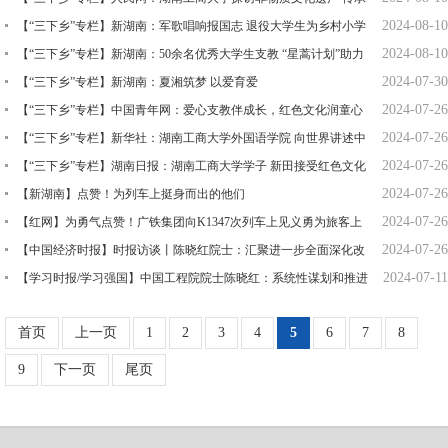
2024-08-10
精神薪火相传
【“三下乡”专栏】新湖南：军歌唱响报国志 退役大学生为乡村小学
2024-08-10
开办国防教育夏令营
【“三下乡”专栏】新湖南：50余名优秀大学生支教 “星蒿计划”助力
2024-07-30
乡村教育
【“三下乡”专栏】新湖南：夏湘筑梦 以爱育爱
2024-07-26
【“三下乡”专栏】中国青年网：爱心支教伴成长，红色文化润童心
2024-07-26
【“三下乡”专栏】新华社：湖南工商大学外国语学院 向世界讲述中
2024-07-26
国非遗故事
【“三下乡”专栏】湖南日报：湖南工商大学学子 新田接受红色文化
2024-07-26
熏陶
【新湖南】点赞！为列车上挺身而出的他们
2024-07-26
【红网】为勇气点赞！广铁集团向K1347次列车上见义勇为旅客上
2024-07-26
门送慰问
【中国经济时报】时报访谈丨陈晓红院士：汇聚进一步全面深化改
2024-07-11
革的磅礴力量
【学习时报/学习强国】中国工程院院士陈晓红：系统性谋划和推进
新质生产力发展
首页
上一页
1
2
3
4
5
6
7
8
9
下一页
尾页